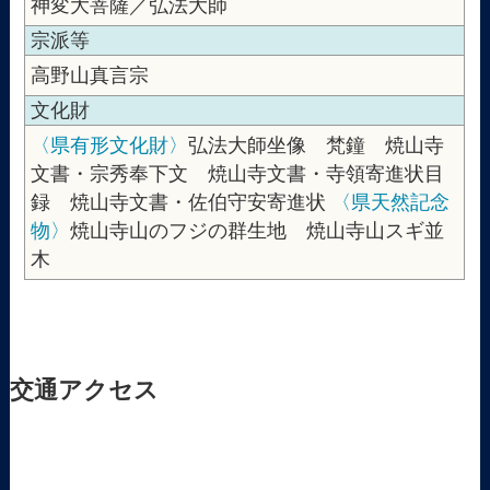
神変大菩薩／弘法大師
宗派等
高野山真言宗
文化財
〈県有形文化財〉
弘法大師坐像 梵鐘 焼山寺
文書・宗秀奉下文 焼山寺文書・寺領寄進状目
録 焼山寺文書・佐伯守安寄進状
〈県天然記念
物〉
焼山寺山のフジの群生地 焼山寺山スギ並
木
交通アクセス