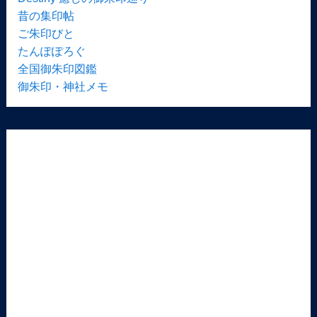
昔の集印帖
ご朱印びと
たんぽぽろぐ
全国御朱印図鑑
御朱印・神社メモ