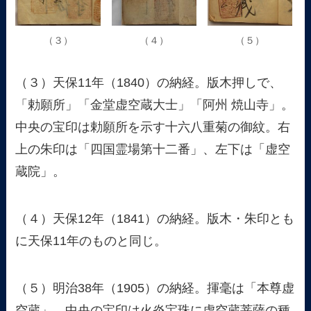
（３）
（４）
（５）
（３）天保11年（1840）の納経。版木押しで、
「勅願所」「金堂虚空蔵大士」「阿州 焼山寺」。
中央の宝印は勅願所を示す十六八重菊の御紋。右
上の朱印は「四国霊場第十二番」、左下は「虚空
蔵院」。
（４）天保12年（1841）の納経。版木・朱印とも
に天保11年のものと同じ。
（５）明治38年（1905）の納経。揮毫は「本尊虚
空蔵」。中央の宝印は火炎宝珠に虚空蔵菩薩の種