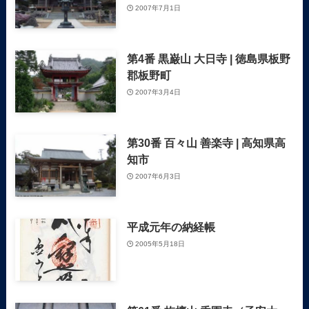
2007年7月1日
第4番 黒巌山 大日寺 | 徳島県板野
郡板野町
2007年3月4日
第30番 百々山 善楽寺 | 高知県高
知市
2007年6月3日
平成元年の納経帳
2005年5月18日