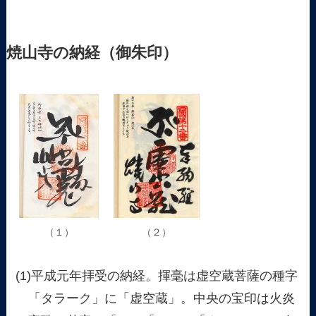
焼山寺の納経（御朱印）
（１）
（２）
(1)平成元年拝受の納経。揮毫は虚空蔵菩薩の種字
「タラーク」に「虚空蔵」。中央の宝印は火炎