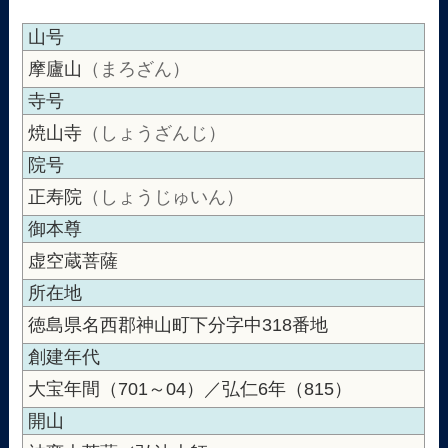
山号
摩廬山
（まろざん）
寺号
焼山寺
（しょうざんじ）
院号
正寿院
（しょうじゅいん）
御本尊
虚空蔵菩薩
所在地
徳島県名西郡神山町下分字中318番地
創建年代
大宝年間（701～04）／弘仁6年（815）
開山