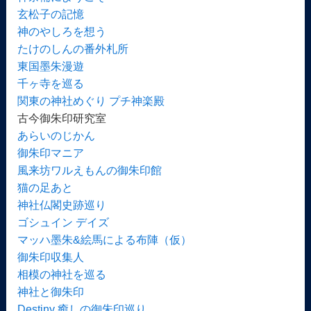
玄松子の記憶
神のやしろを想う
たけのしんの番外札所
東国墨朱漫遊
千ヶ寺を巡る
関東の神社めぐり プチ神楽殿
古今御朱印研究室
あらいのじかん
御朱印マニア
風来坊ワルえもんの御朱印館
猫の足あと
神社仏閣史跡巡り
ゴシュイン デイズ
マッハ墨朱&絵馬による布陣（仮）
御朱印収集人
相模の神社を巡る
神社と御朱印
Destiny 癒しの御朱印巡り