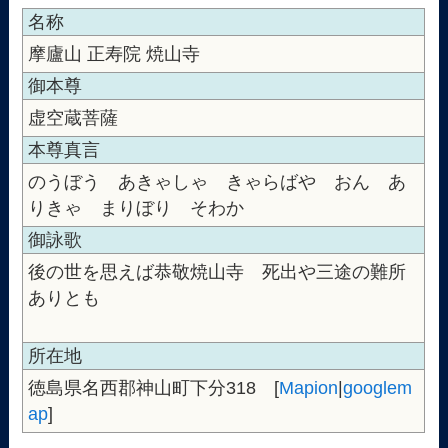
名称
摩廬山 正寿院 焼山寺
御本尊
虚空蔵菩薩
本尊真言
のうぼう あきゃしゃ きゃらばや おん あ
りきゃ まりぼり そわか
御詠歌
後の世を思えば恭敬焼山寺 死出や三途の難所
ありとも
所在地
徳島県名西郡神山町下分318 [
Mapion
|
googlem
ap
]