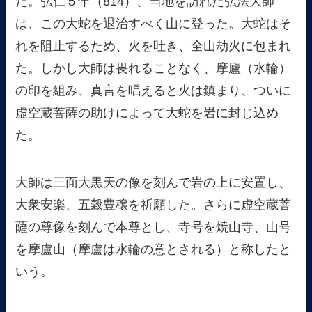
た。弘仁５年（814）、当地を訪れた弘法大師
は、この大蛇を退治すべく山に登った。大蛇はそ
れを阻止するため、火を吐き、全山劫火に包まれ
た。しかし大師は畏れることなく、摩廬（水輪）
の印を組み、真言を唱えると火は鎮まり、ついに
虚空蔵菩薩の助けによって大蛇を岩に封じ込め
た。
大師は三面大黒天の像を刻んで岩の上に安置し、
大衆安楽、五穀豊穣を祈願した。さらに虚空蔵菩
薩の尊像を刻んで本尊とし、寺号を焼山寺、山号
を摩盧山（摩盧は水輪の意とされる）と称したと
いう。