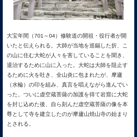
大宝年間（701～04）修験道の開祖・役行者が開
いたと伝えられる。大師が当地を巡錫した折、こ
の山に住む大蛇が人々を害していることを聞き、
退治するために山に入った。大蛇は大師を阻止す
るために火を吐き、全山炎に包まれたが、摩廬
（水輪）の印を組み、真言を唱えながら進んでい
った。ついに虚空蔵菩薩の加護を得て岩窟に大蛇
を封じ込めた後、自ら刻んだ虚空蔵菩薩の像を本
尊として寺を建立したのが摩廬山焼山寺の始まり
とされる。