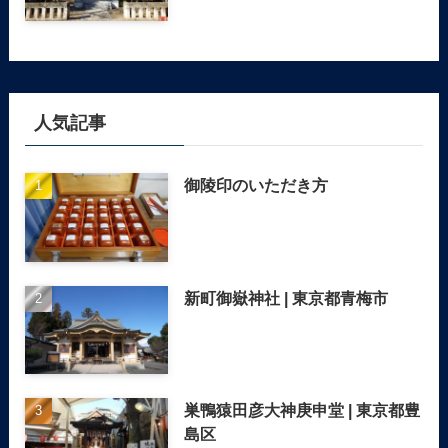
人気記事
御陵印のいただき方
新町御嶽神社 | 東京都青梅市
巣鴨猿田彦大神庚申堂 | 東京都豊
島区