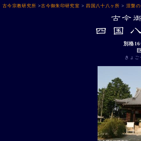
古今宗教研究所
>
古今御朱印研究室
>
四国八十八ヶ所
>
涅槃の
別格1
きょご