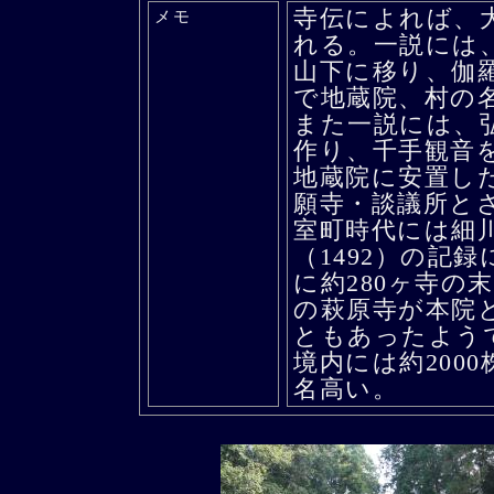
寺伝によれば、大
メモ
れる。一説には、
山下に移り、伽
で地蔵院、村の
また一説には、
作り、千手観音
地蔵院に安置し
願寺・談議所と
室町時代には細
（1492）の記
に約280ヶ寺の
の萩原寺が本院
ともあったよう
境内には約200
名高い。