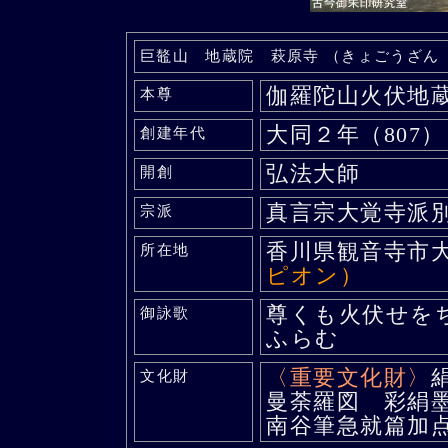
巨鼇山 地蔵院 萩原寺 （きょごうざん
伽羅陀山火伏地
本尊
大同２年（807）
創建年代
弘法大師
開創
真言宗大覚寺派
宗派
香川県観音寺市
所在地
ピオン）
尊くも火伏せを
御詠歌
ふらむ
〈重要文化財〉
文化財
曼荼羅図 彩絹
南谷筆急就篇加