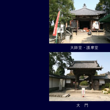
大師堂・護摩堂
大門