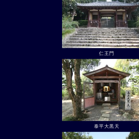
仁王門
泰平大黒天