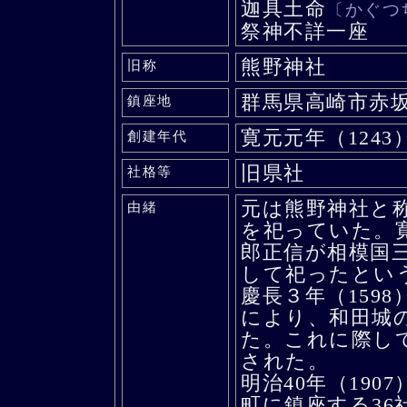
迦具土命
〔かぐつ
祭神不詳一座
熊野神社
旧称
群馬県高崎市赤
鎮座地
寛元元年（1243
創建年代
旧県社
社格等
元は熊野神社と
由緒
を祀っていた。寛
郎正信が相模国
して祀ったとい
慶長３年（159
により、和田城
た。これに際し
された。
明治40年（190
町に鎮座する36