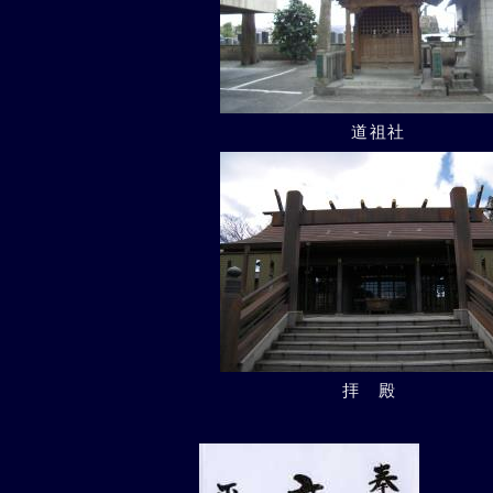
道祖社
拝殿