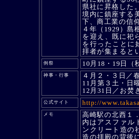
県社に昇格した
境内に鎮座する
下、商工業の信
４年（1929）
を迎え、既に祀
を行ったことに
拝者が集まると
10月18・19日
例祭
４月２・３日／
神事・行事
11月第３土・日
12月31日／お焚
http://www.takasa
公式サイト
高崎駅の北西１
メモ
内はアスファル
ンクリート造の
造の拝殿の背後