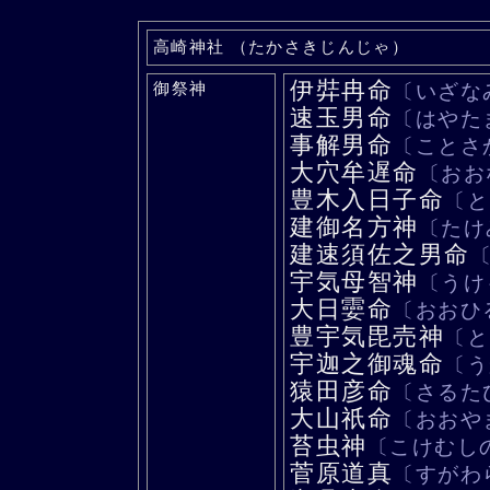
高崎神社 （たかさきじんじゃ）
伊弉冉命
御祭神
〔いざな
速玉男命
〔はやた
事解男命
〔ことさ
大穴牟遅命
〔おお
豊木入日子命
〔と
建御名方神
〔たけ
建速須佐之男命
宇気母智神
〔うけ
大日孁命
〔おおひ
豊宇気毘売神
〔と
宇迦之御魂命
〔う
猿田彦命
〔さるた
大山祇命
〔おおや
苔虫神
〔こけむし
菅原道真
〔すがわ