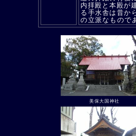
内拝殿と本殿が
る手水舎は昔か
の立派なもので
美保大国神社