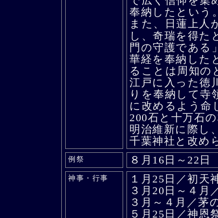
で広く信仰を集
奉納したという
また、日蓮上人
し、奇瑞を得た
門の守護である
華経を奉納した
ることは周知の
江戸に入った徳
りを奉納して寺
に改めるよう命
200石と十万石
明治維新に際し
千葉神社と改め
８月16日～22
例祭
１月25日／初天
神事・行事
３月20日～４月
３月～４月／茅
５月25日／神恩