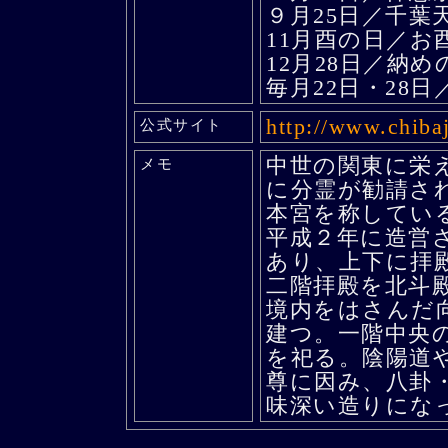
９月25日／千葉
11月酉の日／お
12月28日／納め
毎月22日・28
http://www.chiba
公式サイト
中世の関東に栄
メモ
に分霊が勧請さ
本宮を称してい
平成２年に造営
あり、上下に拝
二階拝殿を北斗
境内をはさんだ
建つ。一階中央
を祀る。陰陽道
尊に因み、八卦
味深い造りにな