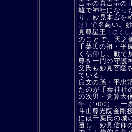
言宗の真言宗の
離で神社になっ
り、妙見本宮を
で名高い。
け〕
見尊星王
〔ほくし
のことで、天之
千葉氏の祖・平
く信仰し、戦で
尊を一門の守護
父氏も妙見菩薩
ている。
良文の孫・平忠
たのが千葉神社
の次男・覚算大
年（1000）、
斗山尊光院金剛授
には千葉氏の城
遷し、妙見信仰