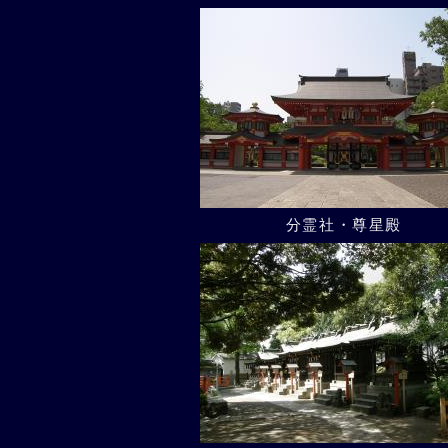
分霊社・尊星殿