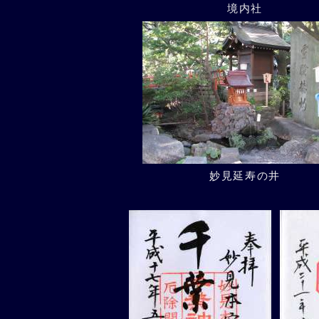
境内社
妙見延寿の井