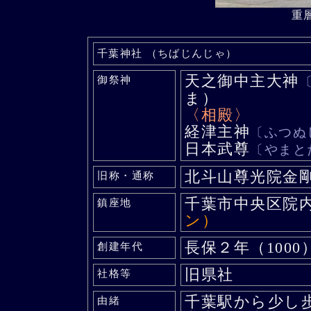
重
千葉神社 （ちばじんじゃ）
天之御中主大神
御祭神
ま）
〈相殿〉
経津主神
〔ふつぬ
日本武尊
〔やまと
北斗山尊光院金
旧称・通称
千葉市中央区院
鎮座地
ン）
長保２年（1000
創建年代
旧県社
社格等
千葉駅から少し
由緒