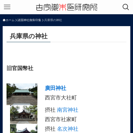
ホーム
諸国神社御朱印集
兵庫県の神社
兵庫県の神社
旧官国幣社
廣田神社
西宮市大社町
摂社
南宮神社
西宮市社家町
摂社
名次神社