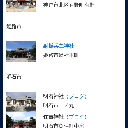
神戸市北区有野町有野
姫路市
射楯兵主神社
姫路市総社本町
明石市
明石神社
（
ブログ
）
明石市上ノ丸
住吉神社
（
ブログ
）
明石市魚住町中尾