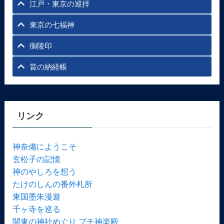
江戸・東京の巡拝
東京の七福神
御陵印
昔の納経帳
リンク
神奈備にようこそ
玄松子の記憶
神のやしろを想う
たけのしんの番外札所
東国墨朱漫遊
千ヶ寺を巡る
関東の神社めぐり プチ神楽殿