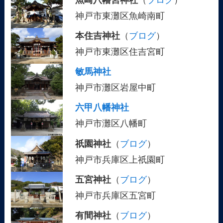
神戸市東灘区魚崎南町
本住吉神社
（
ブログ
）
神戸市東灘区住吉宮町
敏馬神社
神戸市灘区岩屋中町
六甲八幡神社
神戸市灘区八幡町
祇園神社
（
ブログ
）
神戸市兵庫区上祇園町
五宮神社
（
ブログ
）
神戸市兵庫区五宮町
有間神社
（
ブログ
）