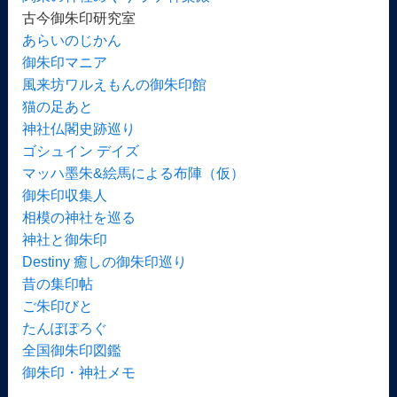
古今御朱印研究室
あらいのじかん
御朱印マニア
風来坊ワルえもんの御朱印館
猫の足あと
神社仏閣史跡巡り
ゴシュイン デイズ
マッハ墨朱&絵馬による布陣（仮）
御朱印収集人
相模の神社を巡る
神社と御朱印
Destiny 癒しの御朱印巡り
昔の集印帖
ご朱印びと
たんぽぽろぐ
全国御朱印図鑑
御朱印・神社メモ