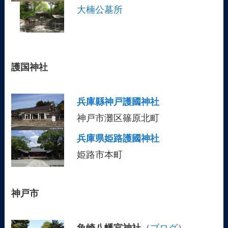
大楠公墓所
護国神社
兵庫縣神戸護國神社
神戸市灘区篠原北町
兵庫県姫路護國神社
姫路市本町
神戸市
魚崎八幡宮神社
（
ブログ
）