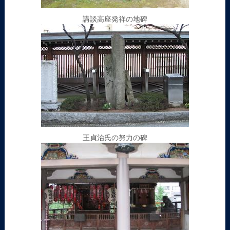
講談高座発祥の地碑
王貞治氏の努力の碑