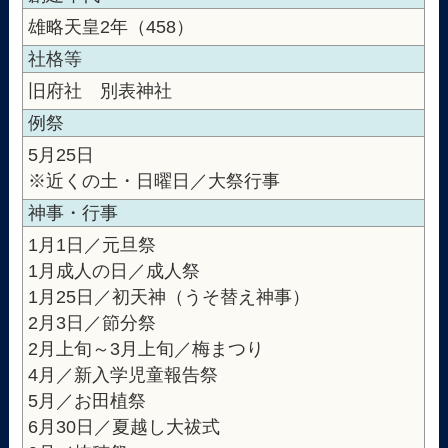
雄略天皇2年（458）
社格等
旧府社 別表神社
例祭
5月25日
※近くの土・日曜日／大祭行事
神事・行事
1月1日／元旦祭
1月成人の日／成人祭
1月25日／初天神（うそ替え神事）
2月3日／節分祭
2月上旬～3月上旬／梅まつり
4月／新入学児童報告祭
5月／お田植祭
6月30日／夏越し大祓式