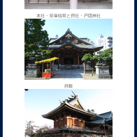
末社・笹塚稲荷と摂社・戸隠神社
拝殿