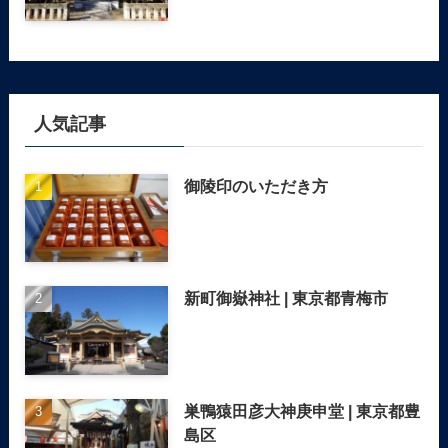
人気記事
御陵印のいただき方
新町御嶽神社 | 東京都青梅市
巣鴨猿田彦大神庚申堂 | 東京都豊
島区