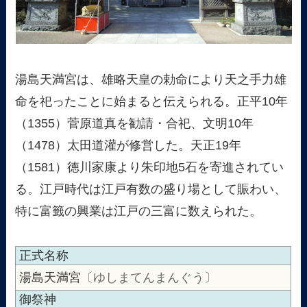
湯島天満宮は、雄略天皇の勅命により天之手力雄
命を祀ったことに始まると伝えられる。正平10年
（1355）菅原道真を勧請・合祀、文明10年
（1478）太田道灌が修営した。天正19年
（1581）徳川家康より朱印地5石を寄進されてい
る。江戸時代は江戸有数の盛り場として賑わい、
特に富籤の興業は江戸の三富に数えられた。
正式名称
湯島天満宮
〔ゆしまてんまんぐう〕
御祭神