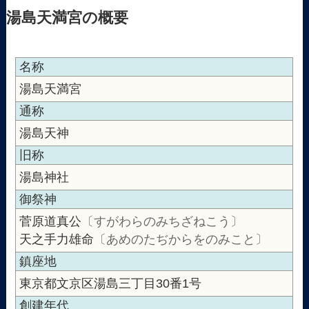
湯島天満宮の概要
名称
湯島天満宮
通称
湯島天神
旧称
湯島神社
御祭神
菅原道真公
〔すがわらのみちざねこう〕
天之手力雄命
〔あめのたぢからをのみこと〕
鎮座地
東京都文京区湯島三丁目30番1号
創建年代