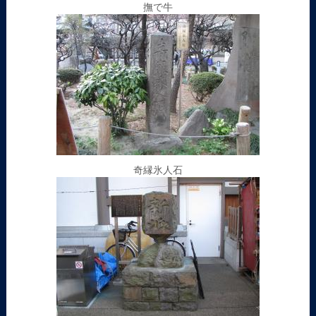
撫で牛
奇縁氷人石