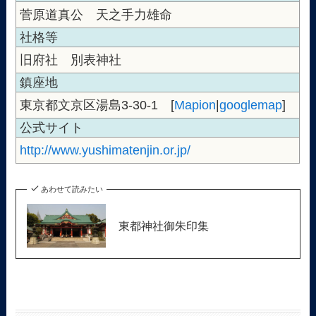
菅原道真公 天之手力雄命
社格等
旧府社 別表神社
鎮座地
東京都文京区湯島3-30-1 [
Mapion
|
googlemap
]
公式サイト
http://www.yushimatenjin.or.jp/
あわせて読みたい
東都神社御朱印集