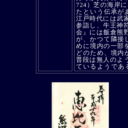
724）芝の海岸
たという伝承が
江戸時代には武
参詣し、牛王神
会』には飯倉熊
が、かつて隣接
めに境内の一部
どのため、境内
普段は無人のよ
ているようであ