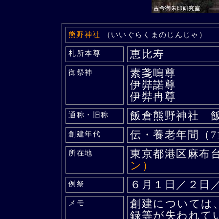
熊野神社
（いいぐらくまのじんじゃ）
恵比寿
札所本尊
素戔嗚尊
御祭神
伊弉諾尊
伊弉冉尊
飯倉熊野神社 
通称・旧称
伝・養老年間（71
創建年代
東京都港区麻布
所在地
ン）
６月１日／２日
例祭
創建については
メモ
録等が失われてい