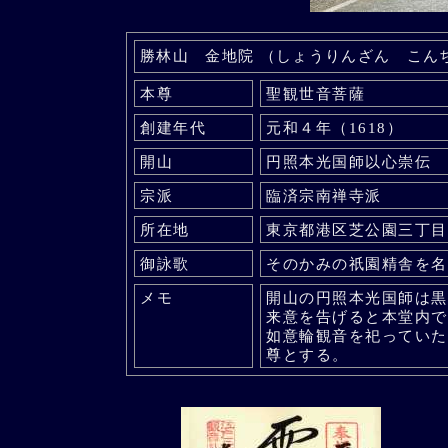
勝林山 金地院 （しょうりんざん こん
本尊
聖観世音菩薩
創建年代
元和４年（1618）
開山
円照本光国師以心崇伝
宗派
臨済宗南禅寺派
所在地
東京都港区芝公園三丁目
御詠歌
そのかみの祇園精舎を名
メモ
開山の円照本光国師は黒
来意を告げると本堂内で
如意輪観音を祀っていた
尊とする。