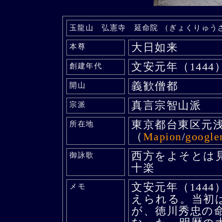
玉龍山 弘憲寺 延命院 （ぎょくりゅう
大日如来
本尊
文安元年（1444
創建年代
義歓僧都
開山
真言宗智山派
宗派
東京都台東区元
所在地
（
Mapion
/
googl
西方をよそとは
御詠歌
十楽
文安元年（144
メモ
えられる。当初
が、徳川秀忠の