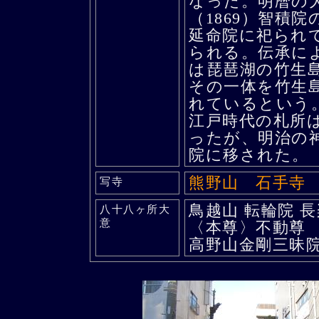
なった。明暦の
（1869）智積
延命院に祀られ
られる。伝承によ
は琵琶湖の竹生
その一体を竹生
れているという
江戸時代の札所
ったが、明治の
院に移された。
熊野山 石手寺
写寺
鳥越山 転輪院 
八十八ヶ所大
意
〈本尊〉不動尊
高野山金剛三昧