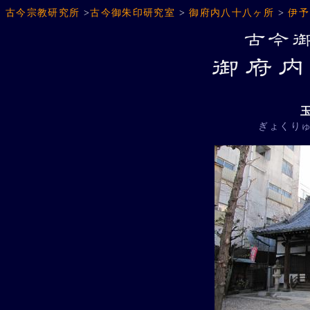
古今宗教研究所
>
古今御朱印研究室
>
御府内八十八ヶ所
>
伊予
ぎょくり