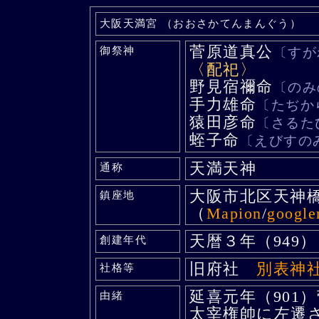
大阪天満宮 （おおさかてんまんぐう）
菅原道真公
御祭神
〔すが
〈配祀〉
野見宿禰命
〔のみ
手力雄命
〔たぢか
猿田彦命
〔さるた
蛭子命
〔えびすの
天満天神
通称
大阪市北区天神
鎮座地
（
Mapion
/
googl
天暦３年（949）
創建年代
旧府社
別表神
社格等
延喜元年（901
由緒
太宰権帥に左遷