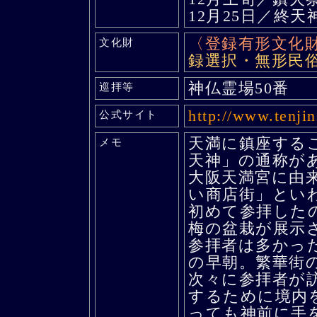
12月25日／終
〈登録有形文化
文化財
録選択・無形民
神仏霊場50番
巡拝等
http://www.tenji
公式サイト
天満に鎮座する
メモ
天神」の通称が
大阪天満宮に由
い商店街」とい
初めて参拝した
梅の盆栽が展示
参拝者は多かっ
の早朝。繁華街
次々に参拝者が
するために境内
っても神前に手