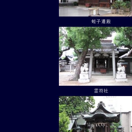
蛭子遷殿
霊符社