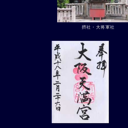
摂社・大将軍社