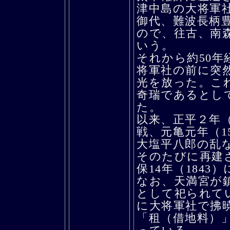
津中島の大将軍
御代、難波長柄
ので、往古、南
いう。
それから約50年
将軍社の前に突
光を放った。こ
奇瑞であるとし
た。
以来、正平２年（
戦、元亀元年（1
大塩平八郎の乱
そのたびに再建
保14年（184
なお、天満宮が
として祀られて
に大将軍社で拂
「租（借地料）