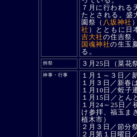
っている。
７月に行われる天
たとされる。盛
園祭（
八坂神社
社
）とともに日
吉大社
の住吉祭
国魂神社
の生玉
る。
３月25日（菜花
例祭
１月１～３日／
神事・行事
１月３日／新春
１月10日／蛭子
１月15日／とん
１月24～25日
け参拝、福玉ま
植木市）
２月３日／節分
２月第１日曜日