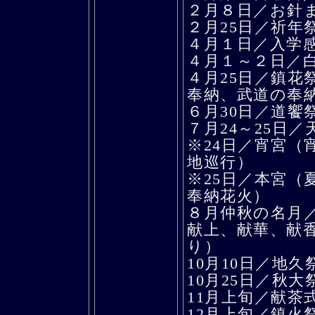
２月８日／お針
２月25日／祈年
４月１日／入学
４月１～２日／
４月25日／鎮花
奉納、武道の奉
６月30日／道饗
７月24～25日／
※24日／宵宮（
地巡行）
※25日／本宮（
奉納花火）
８月仲秋の名月
献上、献華、献
り）
10月10日／地久
10月25日／秋
11月上旬／献茶
12月上旬／鎮火