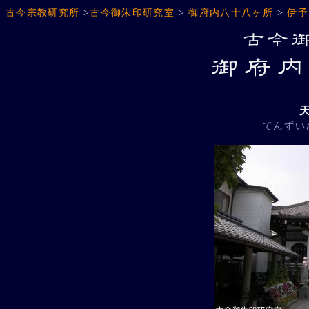
古今宗教研究所
>
古今御朱印研究室
>
御府内八十八ヶ所
>
伊予
てんずい