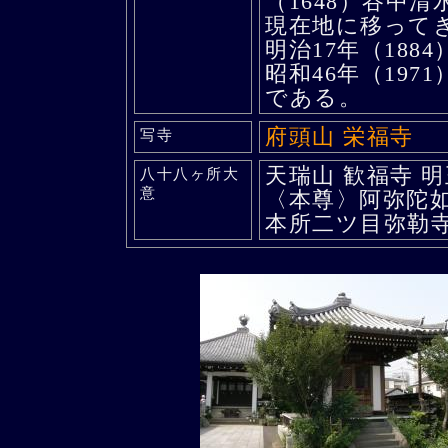
（1648）谷中
現在地に移って
明治17年（18
昭和46年（197
である。
府頭山 栄福寺
写寺
天瑞山 歓福寺 
八十八ヶ所大
意
〈本尊〉阿弥陀
本所二ツ目弥勒