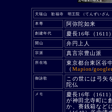
天瑞山 歓福寺 明王院 （てんずいざん
阿弥陀如来
本尊
慶長16年（1611
創建年代
弁円上人
開山
真言宗豊山派
宗派
東京都台東区谷
所在地
（
Mapion
/
googl
この世には弓矢
御詠歌
陀仏
慶長16年（16
メモ
が神田北寺町に
か、賽銭箱など